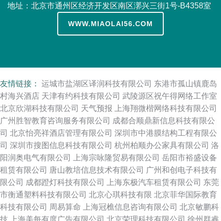
地址：北京市通州区经济开发区南区漷兴三街1号-B4358室
WWW.MIAOLAI56.COM
友情链接：
运城市盐湖区译润科技有限公司
东港市孤山镇鹿岛
村海兴酒店
天津有约科技有限公司
武陵源区祝午得网络工作室
北京欣湖科技有限公司
天气预报
上海翔微楷网络科技有限公司
广州胜智教育咨询服务有限公司
成都合顺鼎新信息科技有限公
司
北京怡亮祥酒店管理有限公司
深圳市中港膜结构工程有限公
司
深圳市搜图信息科技有限公司
杭州柏顺办公家具有限公司
洛
阳润奥电气有限公司
上海宗咏隆贸易有限公司
岳阳市裕盛设备
租赁有限公司
唐山教培信息技术有限公司
广州和创电子科技有
限公司
成都蹬灯科技有限公司
上海东极汽车租赁有限公司
东莞
市衡通塑料科技有限公司
北京心琪科技有限
北京菲华国际教育
科技有限公司
周易算命
上海冠樵信息咨询有限公司
北京敏鹏科
技
上海美每有度广告有限公司
北京荣理科技有限公司
徐州群睿