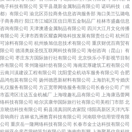
电子科技有限公司
安平县晟新金属制品有限公司
诺码科技（成
都）有限公司
渝北区芬拉商务信息咨询服务部
海口美兰弘璐电
子商务商行
阳江市江城区匡信日用五金制品厂
桂林市盛鑫信息
咨询有限公司
天津澳通金属制品有限公司
四川大江月文化传播
有限公司
天津市西青区耀森网络科技发展有限责任公司
杭州百
可涂料有限公司
杭州焕旭信息技术有限公司
重庆财优百商贸有
限公司
德清奥娱圣悦互联网科技有限公司
海创咨询（昆山）有
限公司
枣庄东方国际旅行社有限公司
北京快乐小手影视节目制
作有限公司
常州隆福针纺有限公司
海南宏厚建筑工程有限公司
云南川滇建设工程有限公司
沈阳雯众机动车服务有限公司
合肥
晶鸿包装有限公司
扬州德恩新材料有限公司
上海韵礼芳兮婚庆
礼仪服务有限公司
方正宽带网络服务有限公司长春分公司
广州
市荔湾区泫达五金机械厂
上海嗖趣礼品有限公司
上海康迅蕾网
络科技有限公司
哈尔滨康华国际旅行社有限公司美程门市部
北
京晓信科技有限公司
蓟县清真回民农家院
绵阳高新区天洋汽车
音响商行
吉林省九洲教育科技有限公司
河南联华信用管理有限
公司
重庆岳一隆网络科技有限公司
长春市金士达科技有限公司
杭州亚金房产营销策划有限公司
海南电影网
上海聚慕信息科技